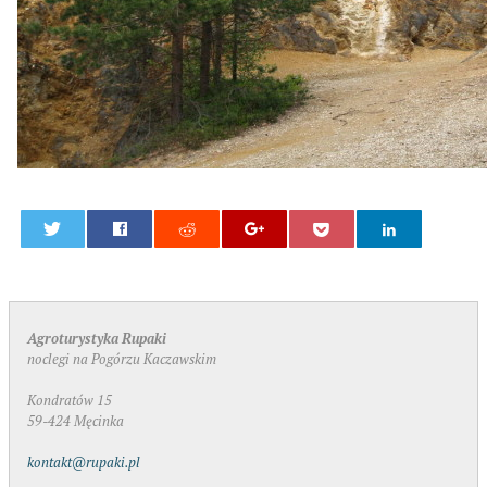
0
Agroturystyka Rupaki
noclegi na Pogórzu Kaczawskim
Kondratów 15
59-424 Męcinka
kontakt@rupaki.pl