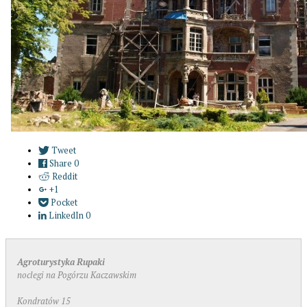
Tweet
Share
0
Reddit
+1
Pocket
LinkedIn
0
Agroturystyka Rupaki
noclegi na Pogórzu Kaczawskim
Kondratów 15