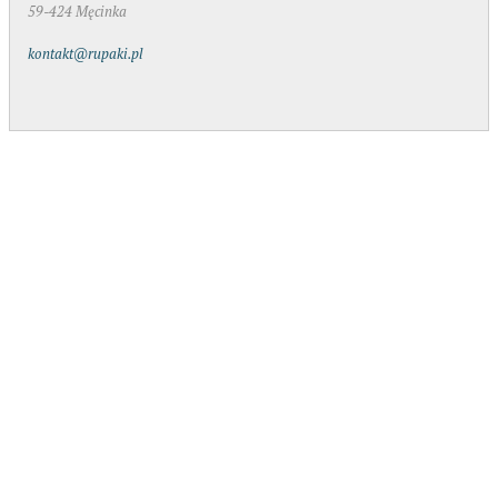
59-424 Męcinka
kontakt@rupaki.pl