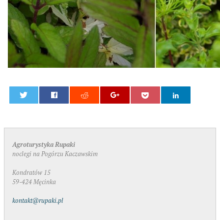
0
Agroturystyka Rupaki
noclegi na Pogórzu Kaczawskim
Kondratów 15
59-424 Męcinka
kontakt@rupaki.pl