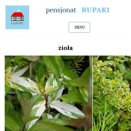
pensjonat
RUPAKI
MENU
zioła