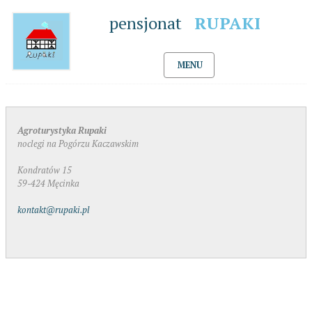
pensjonat
RUPAKI
MENU
Agroturystyka Rupaki
noclegi na Pogórzu Kaczawskim
Kondratów 15
59-424 Męcinka
kontakt@rupaki.pl