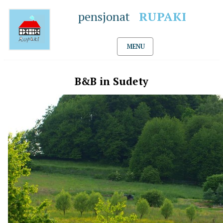
pensjonat
RUPAKI
MENU
B&B in Sudety