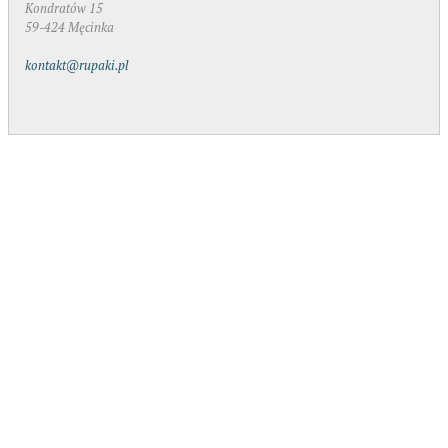
Kondratów 15
59-424 Męcinka
kontakt@rupaki.pl