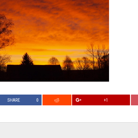
SHARE
0
+1