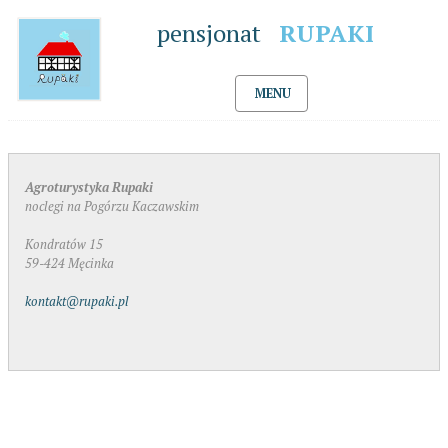
pensjonat
RUPAKI
MENU
Agroturystyka Rupaki
noclegi na Pogórzu Kaczawskim
Kondratów 15
59-424 Męcinka
kontakt@rupaki.pl