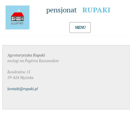
pensjonat
RUPAKI
MENU
Agroturystyka Rupaki
noclegi na Pogórzu Kaczawskim
Kondratów 15
59-424 Męcinka
kontakt@rupaki.pl