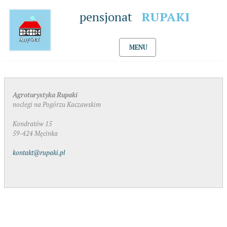
pensjonat
RUPAKI
MENU
Agroturystyka Rupaki
noclegi na Pogórzu Kaczawskim
Kondratów 15
59-424 Męcinka
kontakt@rupaki.pl