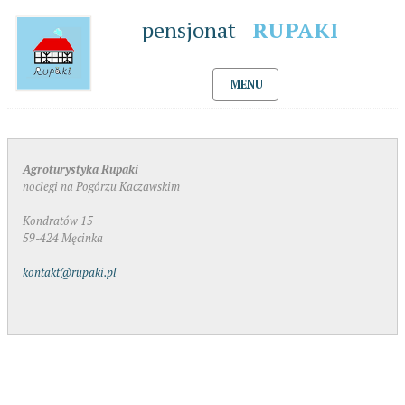
pensjonat
RUPAKI
MENU
Agroturystyka Rupaki
noclegi na Pogórzu Kaczawskim
Kondratów 15
59-424 Męcinka
kontakt@rupaki.pl