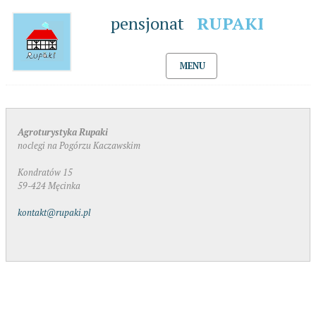
pensjonat
RUPAKI
MENU
Agroturystyka Rupaki
noclegi na Pogórzu Kaczawskim
Kondratów 15
59-424 Męcinka
kontakt@rupaki.pl