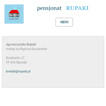
pensjonat
RUPAKI
MENU
Agroturystyka Rupaki
noclegi na Pogórzu Kaczawskim
Kondratów 15
59-424 Męcinka
kontakt@rupaki.pl