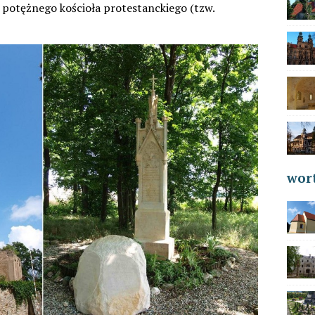
 potężnego kościoła protestanckiego (tzw.
wort