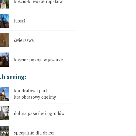
kościółki wokół rupaków
lubiąż
świerzawa
kościół pokoju w jaworze
h seeing:
kondratów i park
krajobrazowy chełmy
dolina pałaców i ogrodów
specjalnie dla dzieci