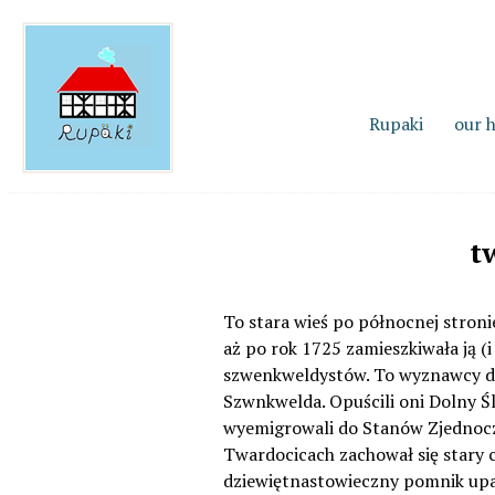
Rupaki
our 
t
To stara wieś po północnej stroni
aż po rok 1725 zamieszkiwała ją (i
szwenkweldystów. To wyznawcy do
Szwnkwelda. Opuścili oni Dolny Śl
wyemigrowali do Stanów Zjednoczon
Twardocicach zachował się stary 
dziewiętnastowieczny pomnik upa