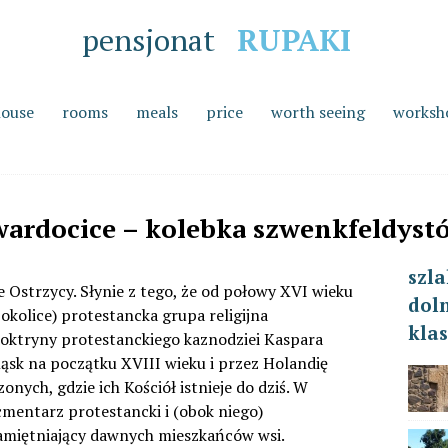
pensjonat
RUPAKI
house
rooms
meals
price
worth seeing
worksh
wardocice – kolebka szwenkfeldyst
szla
e Ostrzycy. Słynie z tego, że od połowy XVI wieku
doln
 okolice) protestancka grupa religijna
klas
ktryny protestanckiego kaznodziei Kaspara
ąsk na początku XVIII wieku i przez Holandię
ych, gdzie ich Kościół istnieje do dziś. W
cmentarz protestancki i (obok niego)
miętniający dawnych mieszkańców wsi.