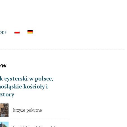
ops
ów
k cysterski w polsce,
ośląskie kościoły i
ztory
krzyże pokutne