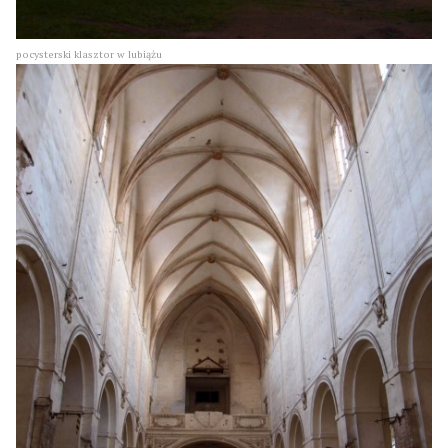
pocysterski klasztor w lubiążu