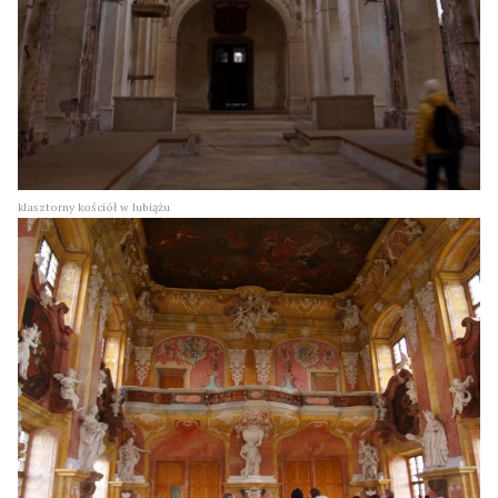
klasztorny kościół w lubiążu