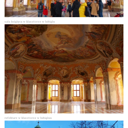
sala książęca w klasztorze w lubiążu
refektarz w klasztorze w lubiążuu