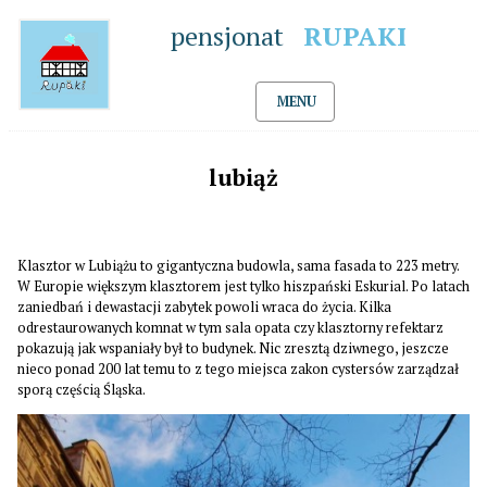
pensjonat
RUPAKI
MENU
lubiąż
Klasztor w Lubiążu to gigantyczna budowla, sama fasada to 223 metry.
W Europie większym klasztorem jest tylko hiszpański Eskurial. Po latach
zaniedbań i dewastacji zabytek powoli wraca do życia. Kilka
odrestaurowanych komnat w tym sala opata czy klasztorny refektarz
pokazują jak wspaniały był to budynek. Nic zresztą dziwnego, jeszcze
nieco ponad 200 lat temu to z tego miejsca zakon cystersów zarządzał
sporą częścią Śląska.