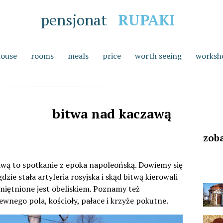
pensjonat
RUPAKI
house
rooms
meals
price
worth seeing
worksh
bitwa nad kaczawą
zoba
wą to spotkanie z epoka napoleońską. Dowiemy się
dzie stała artyleria rosyjska i skąd bitwą kierowali
miętnione jest obeliskiem. Poznamy też
ewnego pola, kościoły, pałace i krzyże pokutne.