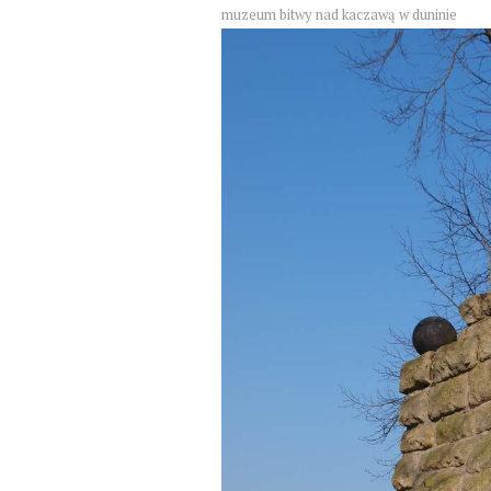
muzeum bitwy nad kaczawą w duninie