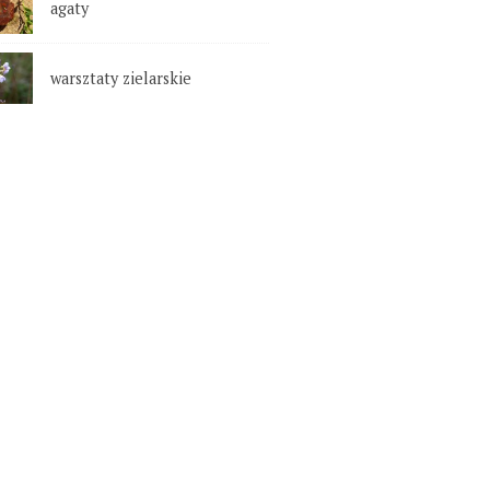
agaty
warsztaty zielarskie