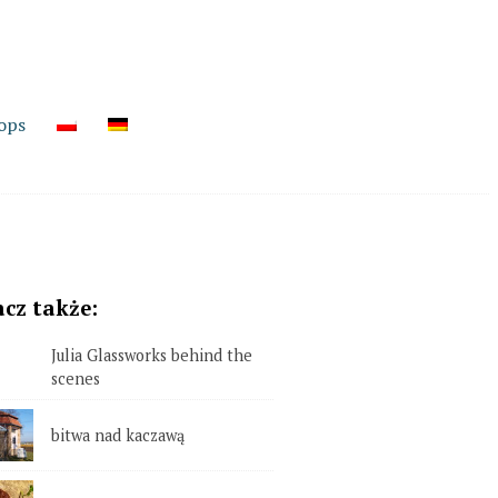
ops
cz także:
Julia Glassworks behind the
scenes
bitwa nad kaczawą