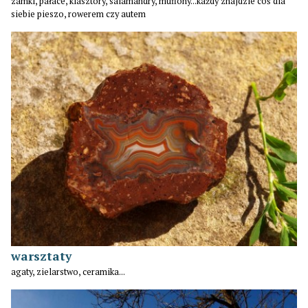
zamki, pałace, klasztory, salamandry, muflony...każdy znajdzie coś dla
siebie pieszo, rowerem czy autem
warsztaty
agaty, zielarstwo, ceramika...