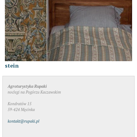
stein
Agroturystyka Rupaki
noclegi na Pogórzu Kaczawskim
Kondratów 15
59-424 Męcinka
kontakt@rupaki.pl