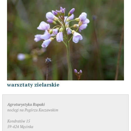
warsztaty zielarskie
Agroturystyka Rupaki
noclegi na Pogórzu Kaczawskim
Kondratów 15
59-424 Męcinka