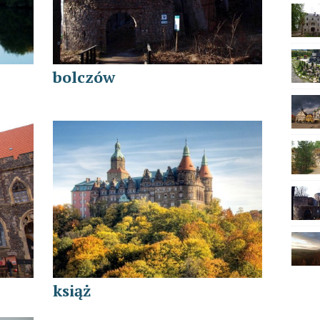
bolczów
książ