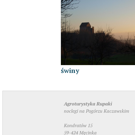
świny
Agroturystyka Rupaki
noclegi na Pogórzu Kaczawskim
Kondratów 15
59-424 Męcinka