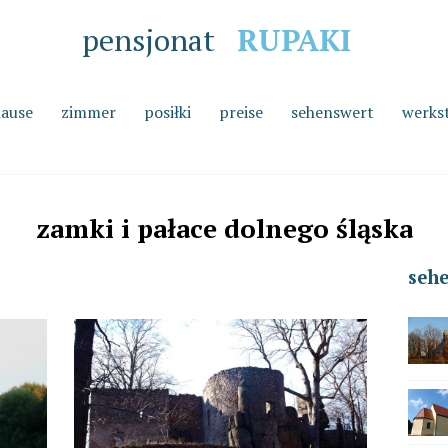
pensjonat
RUPAKI
hause
zimmer
posiłki
preise
sehenswert
werks
zamki i pałace dolnego śląska
seh