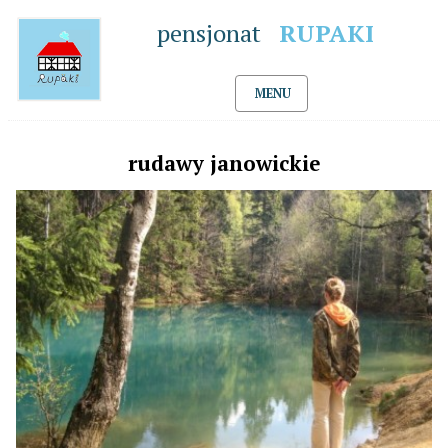
pensjonat
RUPAKI
MENU
rudawy janowickie