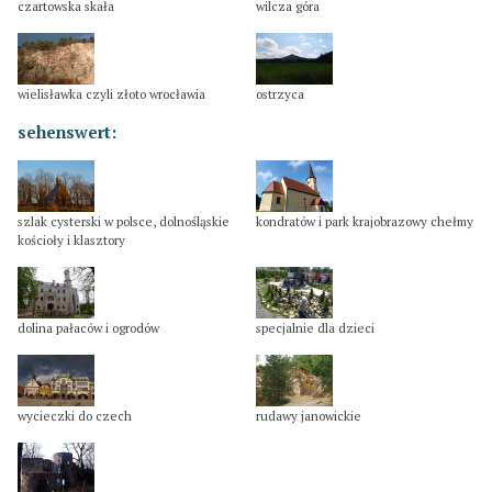
czartowska skała
wilcza góra
wielisławka czyli złoto wrocławia
ostrzyca
sehenswert:
szlak cysterski w polsce, dolnośląskie
kondratów i park krajobrazowy chełmy
kościoły i klasztory
dolina pałaców i ogrodów
specjalnie dla dzieci
wycieczki do czech
rudawy janowickie