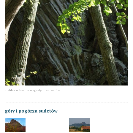
diablak w krainie wygasłych wulkanów
góry i pogórza sudetów