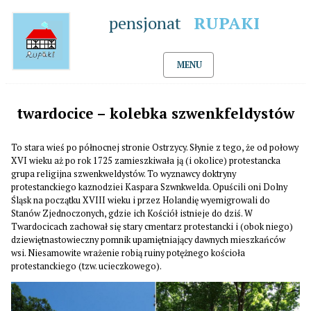
pensjonat
RUPAKI
MENU
twardocice – kolebka szwenkfeldystów
To stara wieś po północnej stronie Ostrzycy. Słynie z tego, że od połowy
XVI wieku aż po rok 1725 zamieszkiwała ją (i okolice) protestancka
grupa religijna szwenkweldystów. To wyznawcy doktryny
protestanckiego kaznodziei Kaspara Szwnkwelda. Opuścili oni Dolny
Śląsk na początku XVIII wieku i przez Holandię wyemigrowali do
Stanów Zjednoczonych, gdzie ich Kościół istnieje do dziś. W
Twardocicach zachował się stary cmentarz protestancki i (obok niego)
dziewiętnastowieczny pomnik upamiętniający dawnych mieszkańców
wsi. Niesamowite wrażenie robią ruiny potężnego kościoła
protestanckiego (tzw. ucieczkowego).