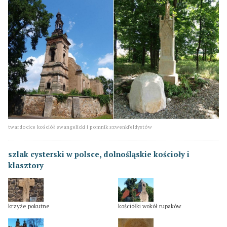
twardocice kościół ewangelicki i pomnik szwenkfeldystów
szlak cysterski w polsce, dolnośląskie kościoły i
klasztory
krzyże pokutne
kościółki wokół rupaków