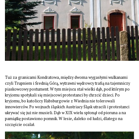
Tuż za granicami Kondratowa, między dwoma wygasłymi wulkanami
czyli Trupniem i Średnią Górą, wytrawni wędrowcy trafią na tajemniczy
piaskowcowy postument. W tym miejscu stał wielki dąb, pod którym po
kryjomu spotykali się miejscowi protestanci by chrzcić dzieci. Po
kryjomu, bo katoliccy Habsburgowie z Wiednia nie tolerowali
innowierców. Po wojnach śląskich Austriacy Śląsk utracili i protestanci
ukrywać się już nie musieli. Dąb w XIX wielu spłonął od pioruna a na
pamiątkę postawiono pomnik. W lesie, daleko od ludzi, dlatego na
szczęście ocalał.