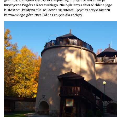
górniczy. To najnowsza (oprócz Rupaków), bo tegoroczna atrakcja
turystyczna Pogórza Kaczawskiego. Nie będziemy zabierać chleba jego
kustoszom, każdy na miejscu dowie się interesujących rzeczy o historii
kaczawskiego górnictwa. Od nas zdjęcia dla zachęty.