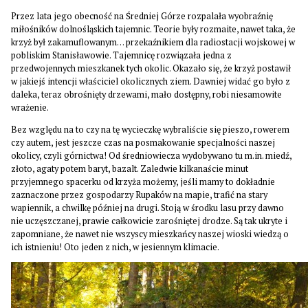
Przez lata jego obecność na Średniej Górze rozpalała wyobraźnię
miłośników dolnośląskich tajemnic. Teorie były rozmaite, nawet taka, że
krzyż był zakamuflowanym… przekaźnikiem dla radiostacji wojskowej w
pobliskim Stanisławowie. Tajemnicę rozwiązała jedna z
przedwojennych mieszkanek tych okolic. Okazało się, że krzyż postawił
w jakiejś intencji właściciel okolicznych ziem. Dawniej widać go było z
daleka, teraz obrośnięty drzewami, mało dostępny, robi niesamowite
wrażenie.
Bez względu na to czy na tę wycieczkę wybraliście się pieszo, rowerem
czy autem, jest jeszcze czas na posmakowanie specjalności naszej
okolicy, czyli górnictwa! Od średniowiecza wydobywano tu m.in. miedź,
złoto, agaty potem baryt, bazalt. Zaledwie kilkanaście minut
przyjemnego spacerku od krzyża możemy, jeśli mamy to dokładnie
zaznaczone przez gospodarzy Rupaków na mapie, trafić na stary
wapiennik, a chwilkę później na drugi. Stoją w środku lasu przy dawno
nie uczęszczanej, prawie całkowicie zarośniętej drodze. Są tak ukryte i
zapomniane, że nawet nie wszyscy mieszkańcy naszej wioski wiedzą o
ich istnieniu! Oto jeden z nich, w jesiennym klimacie.