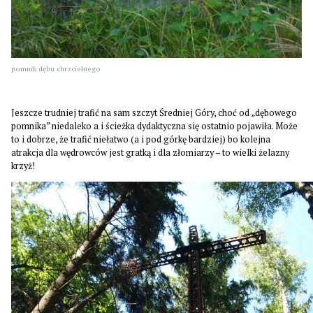
pomnik dębu chrzcielnego
Jeszcze trudniej trafić na sam szczyt Średniej Góry, choć od „dębowego
pomnika” niedaleko a i ścieżka dydaktyczna się ostatnio pojawiła. Może
to i dobrze, że trafić niełatwo (a i pod górkę bardziej) bo kolejna
atrakcja dla wędrowców jest gratką i dla złomiarzy – to wielki żelazny
krzyż!