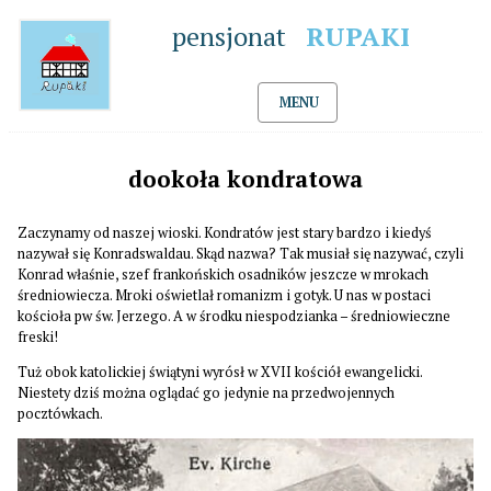
pensjonat
RUPAKI
MENU
dookoła kondratowa
Zaczynamy od naszej wioski. Kondratów jest stary bardzo i kiedyś
nazywał się Konradswaldau. Skąd nazwa? Tak musiał się nazywać, czyli
Konrad właśnie, szef frankońskich osadników jeszcze w mrokach
średniowiecza. Mroki oświetlał romanizm i gotyk. U nas w postaci
kościoła pw św. Jerzego. A w środku niespodzianka – średniowieczne
freski!
Tuż obok katolickiej świątyni wyrósł w XVII kościół ewangelicki.
Niestety dziś można oglądać go jedynie na przedwojennych
pocztówkach.