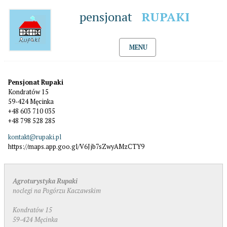
pensjonat
RUPAKI
MENU
Pensjonat Rupaki
Kondratów 15
59-424 Męcinka
+48 603 710 035
+48 798 528 285
kontakt@rupaki.pl
https://maps.app.goo.gl/V6Jjb7sZwyAMzCTY9
Agroturystyka Rupaki
noclegi na Pogórzu Kaczawskim
Kondratów 15
59-424 Męcinka